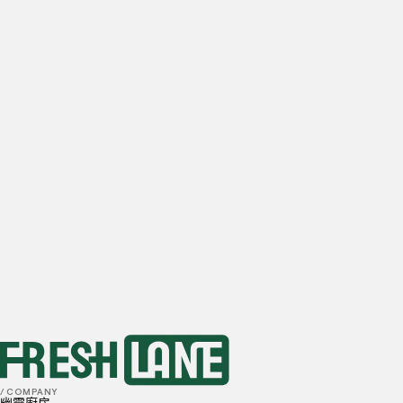
公司名稱
電子信箱
每日估計的餐廳外送單量
0
訂單
1-10
訂單
10-20
訂單
20-50
訂單
50+
訂單
首選地點
我已閱讀並理解並同意
隱私政策
和
Cookie 政策
送出
/ COMPANY
幽靈廚房