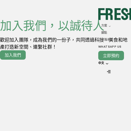
加入我們，以誠待人
方案
據點
歡迎加入團隊，成為我們的一份子，共同透過科技、美食和地
部落格
產打造新空間、連繫社群！
WHATSAPP US
加入我們
立即預約
加入我們，共建將來
中文
看不見合適的工作機會？不要緊！主動跟我們聯絡，分享你的
專長吧！
姓名全名
聯絡電話