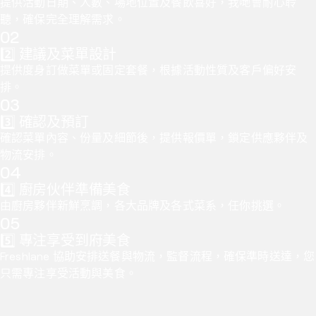
提供活動日期、人數、場地位置及餐飲喜好，我哋會耐心聆
聽，確保完全理解需求。
0
2
2️⃣ 建議及菜單設計
提供度身訂做菜單或固定套餐，根據活動性質及客戶偏好安
排。
0
3
3️⃣ 確認及預訂
確認菜單內容、份量及細節後，提供報價單，鎖定供應夥伴及
物流安排。
0
4
4️⃣ 廚房伙伴準備美食
由廚房夥伴新鮮烹調，各大品牌及各式菜系，任你挑選。
0
5
5️⃣ 專注享受到府美食
Freshlane 協助安排送餐與物流，監督流程，確保準時送達，您
只需專注享受活動與美食。