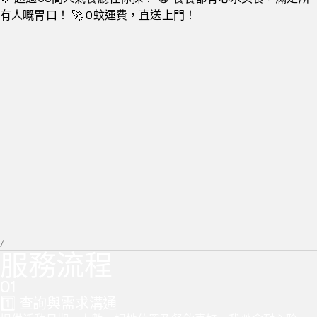
有人嘅胃口！ 🚀 0蚊運費，直送上門！
/
服務流程
0
1
1️⃣ 查詢與需求溝通