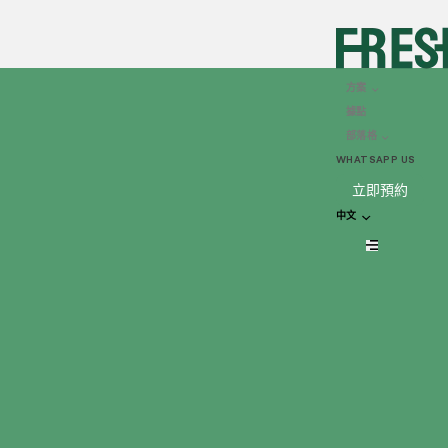
🍴 Freshlane 餐飲到會服
方案
務
據點
部落格
享受Freshlane到會服務服務的便利，美味的餐點直接送到門
WHATSAPP US
口！從我們精挑細選的餐廳中，享受豐富多樣的餐點選擇，包
立即預約
括輕盈素食、高蛋白質餐盒以及港式料理等等，為你的企業及
中文
活動提供各種佳餚。
瀏覽菜單