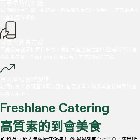
可靠準時的外送
我們將所有訂單一併送達，確保餐點新鮮、準時——非常適合辦
公室和團隊聚會。
客製化到會方案
無論您是在安排每日午餐、策劃大型企業活動，還是為辦公提
供免費午餐，Freshlane 都有適合您需求的解決方案。
真人客服實時跟進
我們有真人客服團隊實時跟進各項訂單，務求美食新鮮準時送
達客人手上。
Freshlane Catering
高質素的到會美食
🌟 超過50間人氣餐廳任你揀！ 😋 餐餐都有心水美食，滿足所