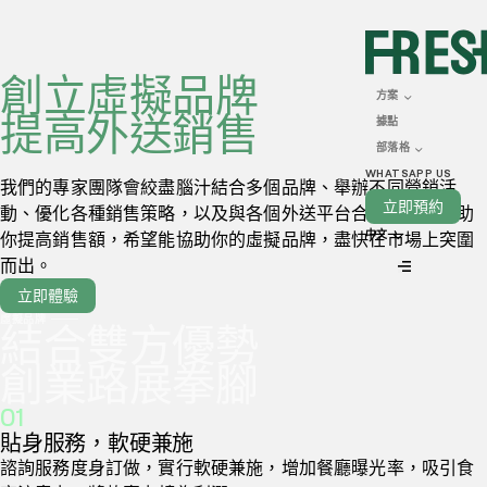
創立虛擬品牌
方案
提高外送銷售
據點
部落格
WHATSAPP US
我們的專家團隊會絞盡腦汁結合多個品牌、舉辦不同營銷活
立即預約
動、優化各種銷售策略，以及與各個外送平台合作，務求幫助
中文
你提高銷售額，希望能協助你的虛擬品牌，盡快在市場上突圍
而出。
立即體驗
虛擬品牌
結合雙方優勢
創業路展拳腳
01
貼身服務，軟硬兼施
諮詢服務度身訂做，實行軟硬兼施，增加餐廳曝光率，吸引食