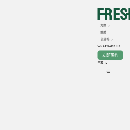
OCTOBER 10, 2024
如何增加餐飲到會銷售：
方案
據點
8大貼士有助業務盈利
部落格
WHATSAPP US
立即預約
中文
VIEW ALL
雖然連鎖餐廳及大型餐飲企業主導著更廣泛的餐飲市場，但餐
飲到會業務正日漸蓬勃發展。而有效的餐飲到會銷售始於與潛
在客戶建立關係，並設計引人入勝的提案、協商活動運作，以
增加業務盈利。閲讀本文，Freshlane為你整理了增加餐飲到會
銷售的8大貼士，助你在競爭激烈的市場中脫穎而出！
8大貼士增加銷售盈利