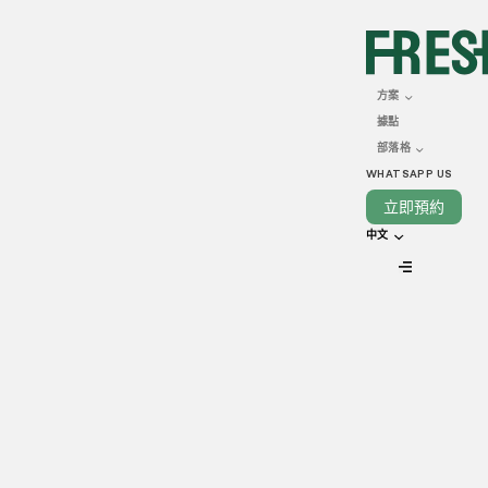
JANUARY 26, 2026
飲食業創業新趨勢：剖析
方案
據點
香港十大頂尖特許經營營
部落格
運模式
WHATSAPP US
立即預約
中文
VIEW ALL
特許經營已成為推動香港經濟發展極具活力且舉足輕重的核心
支柱。香港持續全方位引入跨行業的商業模式，成功孕育出多
個蜚聲國際的本地品牌。從遍佈全港的連鎖快餐及茶餐廳巨
頭，到主打高坪效的外賣專門店，香港已然成為特許經營模式
創新與擴張的亞洲樞紐。