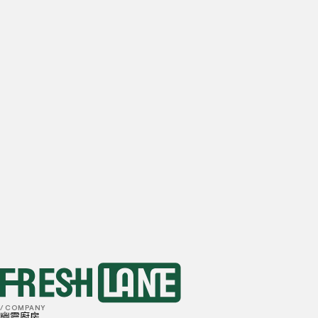
公司名稱
電子信箱
每日估計的餐廳外送單量
0
訂單
1-10
訂單
10-20
訂單
20-50
訂單
50+
訂單
首選地點
我已閱讀並理解並同意
隱私政策
和
Cookie 政策
送出
/ COMPANY
幽靈廚房