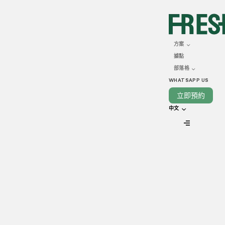
FEBRUARY 27, 2026
雲端廚房餐單設計攻略：
方案
據點
助你從到會業務賺取豐厚
部落格
利潤
WHATSAPP US
立即預約
中文
VIEW ALL
在香港經營餐飲或到會業務雖然商機處處，但同時也面臨著節
奏極快且競爭白熱化的挑戰。從中環金融區的高級行政飯盒、
辦公室的午餐到會，到私人遊艇派對與大型活動餐飲，你的餐
單正是定義品牌價值與驅動客人回頭的關鍵。在這個講求效
率、質素與速度缺一不可的城市，越來越多的餐飲業者轉投
「雲端廚房」模式，以便在寸金尺土的環境下高效擴充，將資