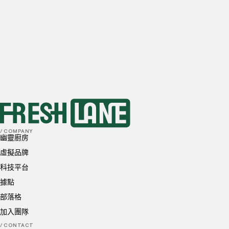
10-20
訂單
20-50
訂單
50+
訂單
首選地點
我已閱讀並理解並同意
隱私政策
和
Cookie 政策
送出
/ COMPANY
幽靈廚房
虛擬品牌
科技平台
據點
部落格
加入團隊
/ CONTACT