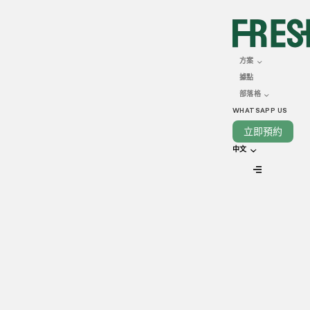
AUGUST 12, 2022
如何確定香港餐廳的餐牌
方案
據點
定價
部落格
WHATSAPP US
立即預約
中文
VIEW ALL
餐牌定價對於一間餐廳的成功與否，起著不可或缺的作用。因
為餐牌定價不但需要在云云競爭對手中具有足夠的競爭力，還
要足夠誘人，以吸引顧客們定期光顧。
鑑於香港餐飲業正在經歷前所未有的改變，餐牌定價變得前所