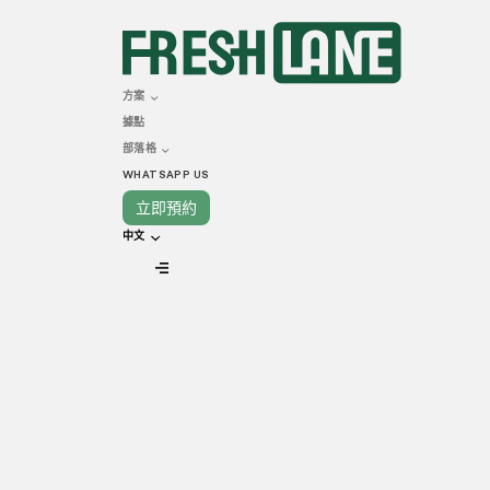
SEPTEMBER 04, 2025
POS 系統
方案
據點
Freshlane
部落格
WHATSAPP US
立即預約
中文
VIEW ALL
優化營運核心：深入解析
廚房營運單靠卓越的出品與人力並不足夠，引
合 (POS Integration) 正是實現流程自