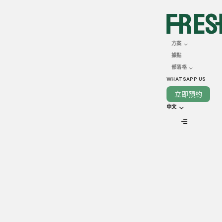
MARCH 21, 2025
香港餐飲外賣的未來發展
方案
據點
部落格
WHATSAPP US
立即預約
VIEW ALL
中文
香港的餐飲外賣行業近年來快速增長，受到城市化發展、消費
者飲食習慣改變及科技進步的推動。隨著外賣服務已成為都市
生活的重要一環，市場正朝著更高效、智能化及綠色發展的方
向邁進。
隨著越來越多消費者選擇外賣而非外出用餐，餐飲業者需重新
審視其營運模式，以保持競爭力。從 AI 智能推薦、雲端廚房到
可持續包裝，外賣行業正為香港餐飲市場帶來全新變革。