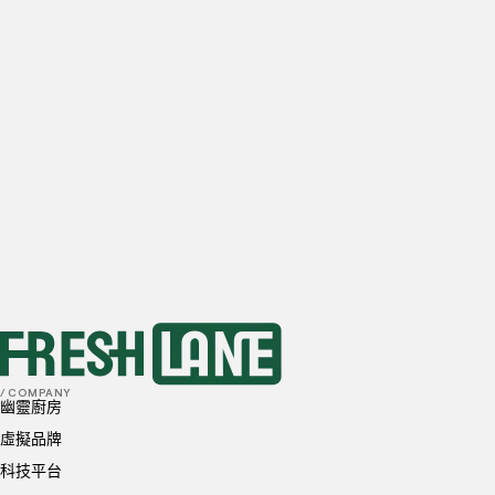
電子信箱
每日估計的餐廳外送單量
0
訂單
1-10
訂單
10-20
訂單
20-50
訂單
50+
訂單
首選地點
我已閱讀並理解並同意
隱私政策
和
Cookie 政策
送出
/ COMPANY
幽靈廚房
虛擬品牌
科技平台