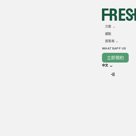
JUNE 09, 2025
成功廚房工程的關鍵要素
方案
據點
助您邁向成功
部落格
WHATSAPP US
立即預約
中文
VIEW ALL
每當提及廚房工程，人們腦海中往往浮現出光潔的瓷磚、亮麗
的枱面和耀眼的燈光。然而，一個成功的商用廚房，其真正實
力並非流於表面。它深藏於那些關鍵隱蔽的細節之中，決定着
日常運作是否暢順、安全及高效。
在 Freshlane，我們專注於為專業餐飲業者打造真正重要的空
間，因為品質遠勝外觀。為客戶度身訂造的廚房工程，不單是
美學上的追求；它更是對您業務根基的投資，直接影響營運效