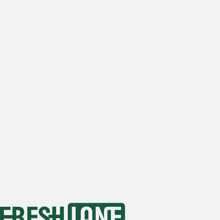
公司名稱
電子信箱
每日估計的餐廳外送單量
0
訂單
1-10
訂單
10-20
訂單
20-50
訂單
50+
訂單
首選地點
我已閱讀並理解並同意
隱私政策
和
Cookie 政策
送出