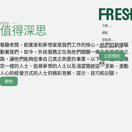
部落格
值得深思
方案
據點
部落格
餐廳老闆、創業家和夢想家是我們工作的核心。他們的熱情驅
WHATSAPP US
動著我們。如今，外送服務正在為他們開闢一條全新的成功之
立即預約
路，讓他們能夠從事自己真正熱愛的事業。以下是一些來自像
中文
您一樣的人士、追尋夢想的人士以及渴望開啟這一全新、激動
人心的經營方式的人士的精彩見解、提示、技巧和訣竅。
開始