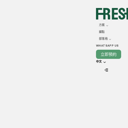
FEBRUARY 22, 2023
雲端廚房vs傳統餐廳：哪
方案
據點
個更好？
部落格
WHATSAPP US
立即預約
中文
VIEW ALL
餐飲業在過去幾年中，發生了重大的變化，而這個變化很大程
度上亦與全球大流行有關。許多餐廳被迫作出大幅度的調整以
保持正常營運，亦有不少餐廳轉向採用雲端廚房形式的全新餐
飲經營模式。隨著全新餐飲經營模式變遷，一場新的討論正圍
繞著雲端廚房與傳統餐廳展開。關於哪一個營運模式比較好，
®
好像沒有一定的說法，全是因人而異，但Freshlane
會為您提