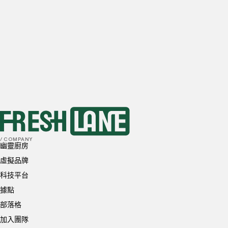
1-10
訂單
10-20
訂單
20-50
訂單
50+
訂單
首選地點
我已閱讀並理解並同意
隱私政策
和
Cookie 政策
送出
/ COMPANY
幽靈廚房
虛擬品牌
科技平台
據點
部落格
加入團隊