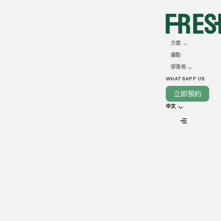
NOVEMBER 11, 2025
香港餐飲業廚房選擇：自
方案
據點
建 vs 租用雲端廚房，哪
部落格
個更合適？
WHATSAPP US
立即預約
中文
VIEW ALL
香港餐飲市場競爭激烈，隨著外賣品牌、多元化餐廳，以及雲
端廚房的興起，「廚房空間」已成為決定品牌能否立足市場的
關鍵因素。面對高昂租金、繁瑣法規以及快速變化的消費趨
勢，愈來愈多經營者開始思考：究竟該投入資本自建廚房，還
是直接租用現成的雲端廚房，讓品牌更快切入市場？