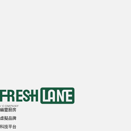
電子信箱
每日估計的餐廳外送單量
0
訂單
1-10
訂單
10-20
訂單
20-50
訂單
50+
訂單
首選地點
我已閱讀並理解並同意
隱私政策
和
Cookie 政策
送出
/ COMPANY
幽靈廚房
虛擬品牌
科技平台