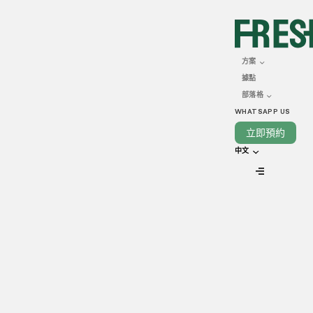
JUNE 04, 2025
如何通過雲端廚房增加餐
方案
據點
廳及外賣銷售額？
部落格
WHATSAPP US
立即預約
中文
VIEW ALL
如果你是從事餐飲業，就會知道經營一間餐廳所面對的各種困
難，包括聘請和留住員工、控制食材供應問題、應付食材價格
上漲等。而新冠肺炎疫情席捲全港，因應第五波疫情嚴峻，防
疫措施進一步收緊等，本港的飲食業界整體收入於2022年1月大
減四成，多間食肆暫停營業。
那麼在未來要怎麼做，才能
[AL1]
在困境中取得成功，增加餐廳及外賣銷售額？
答案在於重新思考你的銷售策略。