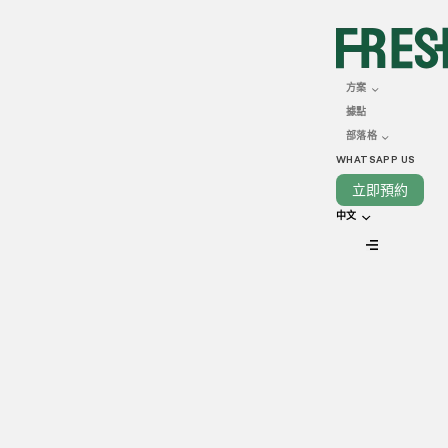
JUNE 24, 2024
一文解析租用商業廚房要
方案
據點
訣
部落格
WHATSAPP US
立即預約
中文
VIEW ALL
無論你是初出茅廬或是富有經驗的餐廳經營者，都可能會聽過
商業廚房。作為新型經營概念，商業廚房為餐飲業務需求提供
多功能的解決方案，而初次租用商業廚房或會有很多疑問及考
慮。閲讀本文，Freshlane深入探討成本、廚房類型、設計考慮
等關鍵因素，助你為餐廳找到最合適、最完美的廚房空間。
商業廚房常見類型