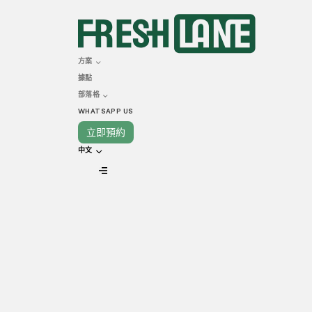
APRIL 05, 2024
植物性菜單
方案
據點
入純素選項
部落格
WHATSAPP US
立即預約
中文
VIEW ALL
近年，消費者對於植物性飲食的偏好出現了顯
持續的食物選擇融入日常生活中。因此，許多
植物性菜單的興起代表著餐廳能吸引新顧客、能滿
索一些在餐廳菜單中加入純素選項的絕佳提示